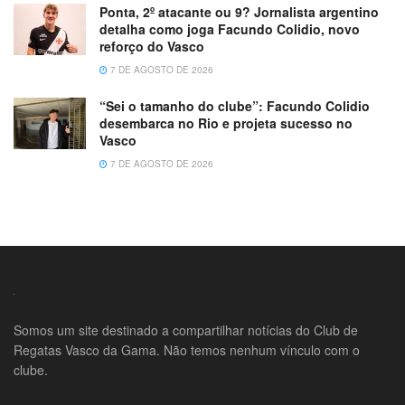
Ponta, 2º atacante ou 9? Jornalista argentino
detalha como joga Facundo Colidio, novo
reforço do Vasco
7 DE AGOSTO DE 2026
“Sei o tamanho do clube”: Facundo Colidio
desembarca no Rio e projeta sucesso no
Vasco
7 DE AGOSTO DE 2026
Somos um site destinado a compartilhar notícias do Club de
Regatas Vasco da Gama. Não temos nenhum vínculo com o
clube.