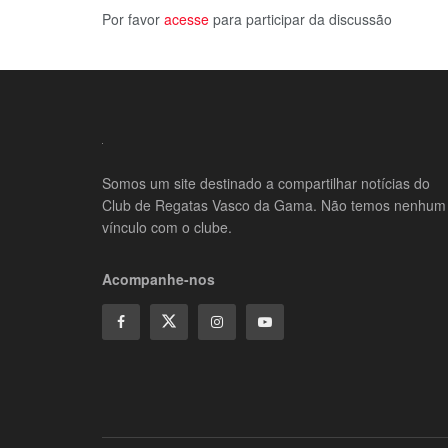
Por favor
acesse
para participar da discussão
Somos um site destinado a compartilhar notícias do
Club de Regatas Vasco da Gama. Não temos nenhum
vínculo com o clube.
Acompanhe-nos