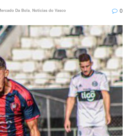
0
ercado Da Bola
,
Notícias do Vasco