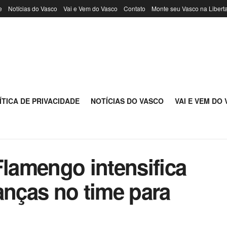
e
Notícias do Vasco
Vai e Vem do Vasco
Contato
Monte seu Vasco na Libert
ÍTICA DE PRIVACIDADE
NOTÍCIAS DO VASCO
VAI E VEM DO
Flamengo intensifica
anças no time para