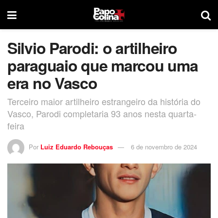
Silvio Parodi: o artilheiro
paraguaio que marcou uma
era no Vasco
Terceiro maior artilheiro estrangeiro da história do
Vasco, Parodi completaria 93 anos nesta quarta-
feira
Por
Luiz Eduardo Rebouças
6 de novembro de 2024