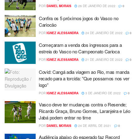
POR
DANIEL MORAIS
26 DE JANEIRO DE 2022
0
Confira os 5 próximos jogos do Vasco no
Cariocão
POR
IGNEZ ALESSANDRA
24 DE JANEIRO DE 2022
0
Começaram a venda dos ingressos para a
estreia do Vasco no Campeonato Carioca
POR
IGNEZ ALESSANDRA
21 DE JANEIRO DE 2022
0
Covid: Cangá adia viagem ao Rio, mas manda
recado para a torcida: ”Que possamos nos ver
logo”
POR
IGNEZ ALESSANDRA
3 DE JANEIRO DE 2022
0
Vasco deve ter mudanças contra o Resende;
Ricardo Graça, Bruno Gomes, Laranjeira e Léo
Jabá podem entrar no time
POR
DANIEL MORAIS
24 DE ABRIL DE 2021
0
Audiência abaixo do esperado faz Record