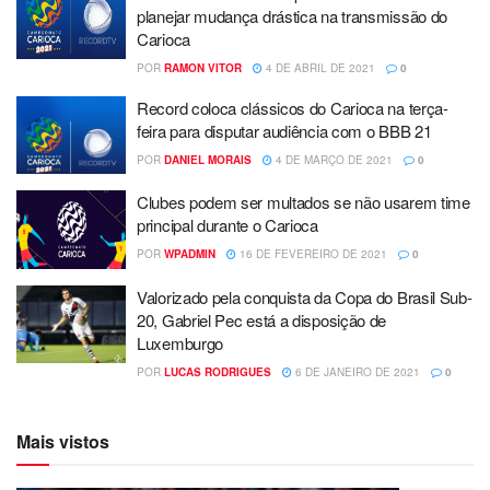
planejar mudança drástica na transmissão do
Carioca
POR
RAMON VITOR
4 DE ABRIL DE 2021
0
Record coloca clássicos do Carioca na terça-
feira para disputar audiência com o BBB 21
POR
DANIEL MORAIS
4 DE MARÇO DE 2021
0
Clubes podem ser multados se não usarem time
principal durante o Carioca
POR
WPADMIN
16 DE FEVEREIRO DE 2021
0
Valorizado pela conquista da Copa do Brasil Sub-
20, Gabriel Pec está a disposição de
Luxemburgo
POR
LUCAS RODRIGUES
6 DE JANEIRO DE 2021
0
Mais vistos