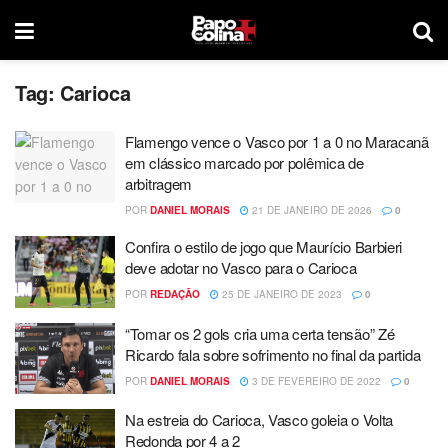
Tag:
Carioca
Flamengo vence o Vasco por 1 a 0 no Maracanã
em clássico marcado por polêmica de
arbitragem
POR
DANIEL MORAIS
21 DE JANEIRO DE 2026
0
Confira o estilo de jogo que Maurício Barbieri
deve adotar no Vasco para o Carioca
POR
REDAÇÃO
25 DE JANEIRO DE 2023
0
“Tomar os 2 gols cria uma certa tensão” Zé
Ricardo fala sobre sofrimento no final da partida
POR
DANIEL MORAIS
3 DE FEVEREIRO DE 2022
0
Na estreia do Carioca, Vasco goleia o Volta
Redonda por 4 a 2