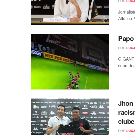
POR
LUCA
Jornalis
Atlético
Papo
POR
LUCA
GIGANTE
sono depo
Jhon 
racis
clube
POR
LUCA