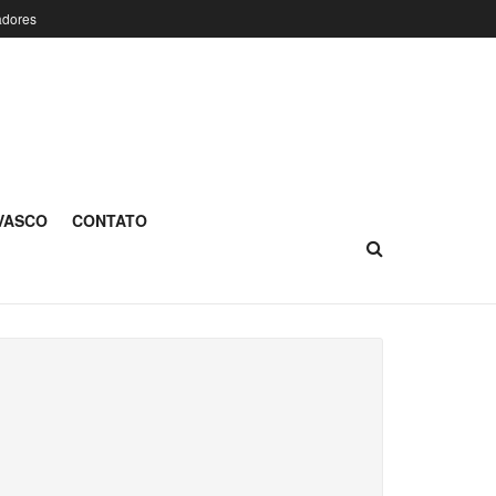
adores
 VASCO
CONTATO