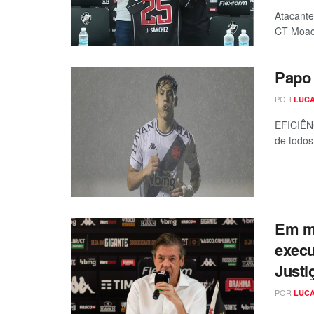
Atacante
CT Moacy
Papo 
POR
LUCA
EFICIÊNC
de todos
Em ma
execu
Justi
POR
LUCA