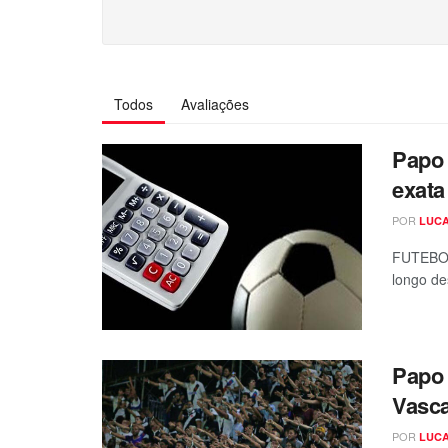
Todos
Avaliações
Papo 
exata
POR
LUCA
FUTEBOL
longo des
Papo 
Vasca
POR
LUCA