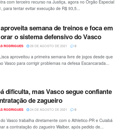
tra com terceiro recurso na Justiça, agora no Órgão Especial
, para tentar evitar execução de R$ 93,5...
 aproveita semana de treinos e foca em
orar o sistema defensivo do Vasco
26 DE AGOSTO DE 2021
S RODRIGUES
0
Lisca aproveitou a primeira semana livre de jogos desde que
o Vasco para corrigir problemas na defesa Escancarada...
á dificulta, mas Vasco segue confiante
ntratação de zagueiro
24 DE AGOSTO DE 2021
S RODRIGUES
0
a do Vasco trabalha diretamente com o Athletico-PR e Cuiabá
har a contratação do zagueiro Walber, após pedido de...