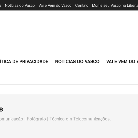
e
Notícias do Vasco
Vai e Vem do Vasco
Contato
Monte seu Vasco na Libert
ÍTICA DE PRIVACIDADE
NOTÍCIAS DO VASCO
VAI E VEM DO
s
omunicação | Fotógrafo | Técnico em Telecomunicações.