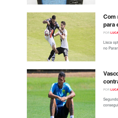
Com m
para 
POR
LUCA
Lisca op
no Paran
Vasco
contr
POR
LUCA
Segundo 
consegui