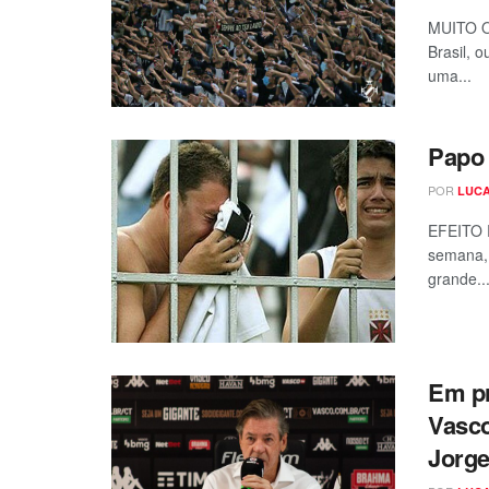
MUITO O
Brasil, 
uma...
Papo 
POR
LUCA
EFEITO 
semana, 
grande..
Em pr
Vasco
Jorge