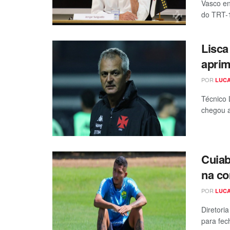
Vasco en
do TRT-1
Lisca
aprim
POR
LUCA
Técnico 
chegou a
Cuiab
na co
POR
LUCA
Diretori
para fec