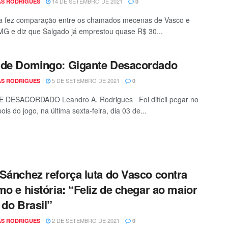
14 DE SETEMBRO DE 2021
S RODRIGUES
0
ta fez comparação entre os chamados mecenas de Vasco e
-MG e diz que Salgado já emprestou quase R$ 30...
 de Domingo: Gigante Desacordado
5 DE SETEMBRO DE 2021
S RODRIGUES
0
 DESACORDADO Leandro A. Rodrigues Foi difícil pegar no
is do jogo, na última sexta-feira, dia 03 de...
Sánchez reforça luta do Vasco contra
mo e história: “Feliz de chegar ao maior
 do Brasil”
2 DE SETEMBRO DE 2021
S RODRIGUES
0