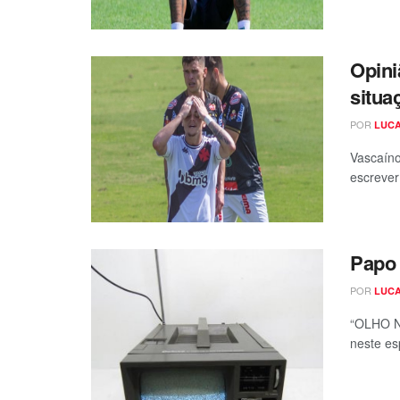
Opini
situa
POR
LUCA
Vascaíno
escrever
Papo 
POR
LUCA
“OLHO N
neste esp