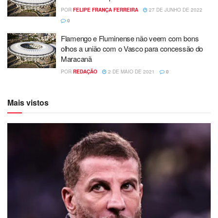
POR
FELIPE FRANÇA FERREIRA
27 DE JUNHO DE 2022
0
Flamengo e Fluminense não veem com bons
olhos a união com o Vasco para concessão do
Maracanã
POR
REDAÇÃO
2 DE MAIO DE 2021
0
Mais vistos