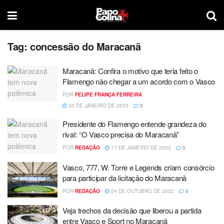
Tag:
concessão do Maracanã
Maracanã: Confira o motivo que teria feito o
Flamengo não chegar a um acordo com o Vasco
POR
FELIPE FRANÇA FERREIRA
30 DE JANEIRO DE 2023
0
Presidente do Flamengo entende grandeza do
rival: “O Vasco precisa do Maracanã”
POR
REDAÇÃO
17 DE JANEIRO DE 2023
0
Vasco, 777, W. Torre e Legends criam consórcio
para participar da licitação do Maracanã
POR
REDAÇÃO
24 DE OUTUBRO DE 2022
0
Veja trechos da decisão que liberou a partida
entre Vasco e Sport no Maracanã