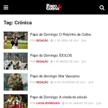
Tag:
Crônica
Papo de Domingo: O Reizinho da Colina
POR
REDAÇÃO
11 DE ABRIL DE 2021
0
Papo do Domingo: ÍDOLOS
POR
REDAÇÃO
7 DE MARÇO DE 2021
1
Papo de domingo: Mar Vascaíno
POR
REDAÇÃO
14 DE FEVEREIRO DE 2021
0
Papo de Domingo: A virada do século
POR
LUCAS RODRIGUES
24 DE JANEIRO DE 2021
0