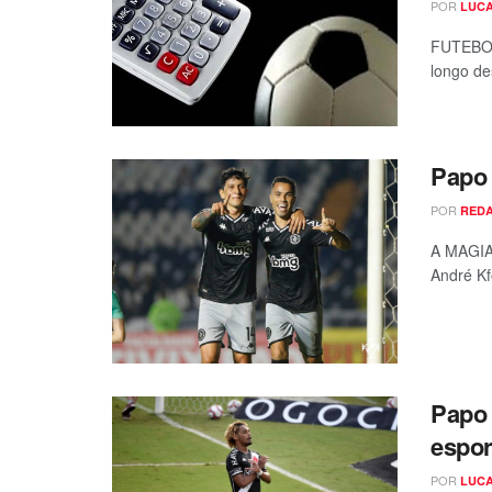
POR
LUCA
FUTEBOL
longo des
Papo 
POR
RED
A MAGIA
André Kf
Papo
espor
POR
LUCA