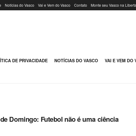
e
Notícias do Vasco
Vai e Vem do Vasco
Contato
Monte seu Vasco na Libert
ÍTICA DE PRIVACIDADE
NOTÍCIAS DO VASCO
VAI E VEM DO
de Domingo: Futebol não é uma ciência