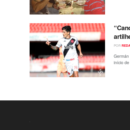
“Cano
artil
POR
RED
Germán 
início de