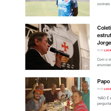
contrato
Colet
estru
Jorge
POR
LUCA
Com o vi
anunciad
Papo
POR
LUCA
“NÃO É 
pergunta