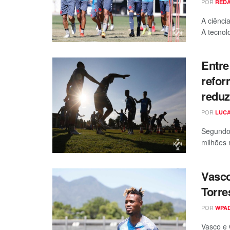
POR
RED
A ciênci
A tecnolo
Entre
refor
reduz
POR
LUCA
Segundo 
milhões 
Vasco
Torre
POR
WPA
Vasco e 