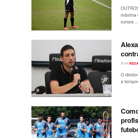
OUTROS
máxima q
cursos ..
Alexa
contr
POR
RED
O direto
a tempor
Como 
profi
futeb