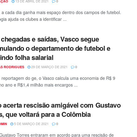
13 DE ABRIL DE 2021
AÇÃO
0
a a cada dia ganha mais espaço dentro dos campos de futebol.
gia ajuda os clubes a identificar ...
 chegadas e saídas, Vasco segue
mulando o departamento de futebol e
indo folha salarial
29 DE MARÇO DE 2021
S RODRIGUES
0
reportagem do ge, o Vasco calcula uma economia de R$ 9
no ano e R$1,4 milhão mais encargos ...
 acerta rescisão amigável com Gustavo
s, que voltará para a Colômbia
5 DE MARÇO DE 2021
DMIN
0
Gustavo Torres entraram em acordo para uma rescisão de