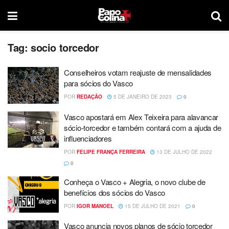
Tag:
socio torcedor
Conselheiros votam reajuste de mensalidades
para sócios do Vasco
POR
REDAÇÃO
5 DE JANEIRO DE 2023
0
Vasco apostará em Alex Teixeira para alavancar
sócio-torcedor e também contará com a ajuda de
influenciadores
POR
FELIPE FRANÇA FERREIRA
13 DE JULHO DE 2022
0
Conheça o Vasco + Alegria, o novo clube de
benefícios dos sócios do Vasco
POR
IGOR MANOEL
15 DE JULHO DE 2021
0
Vasco anuncia novos planos de sócio torcedor