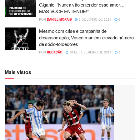
Gigante: “Nunca vão entender esse amor…
MAS VOCÊ ENTENDE!”
POR
DANIEL MORAIS
2 DE JUNHO DE 2021
0
Mesmo com crise e campanha de
desassociação, Vasco mantém elevado número
de sócio-torcedores
POR
REDAÇÃO
18 DE FEVEREIRO DE 2021
0
Mais vistos