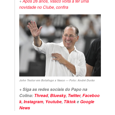
+
Após 26 anos, Vasco volta a ter uma
novidade no Clube, confira
John Textor em Botafogo x Vasco — Foto: André Durão
+ Siga as redes sociais do Papo na
Colina:
Thread
,
Bluesky
,
Twitter
,
Faceboo
k
,
Instagram
,
Youtube
,
Tiktok
e
Google
News