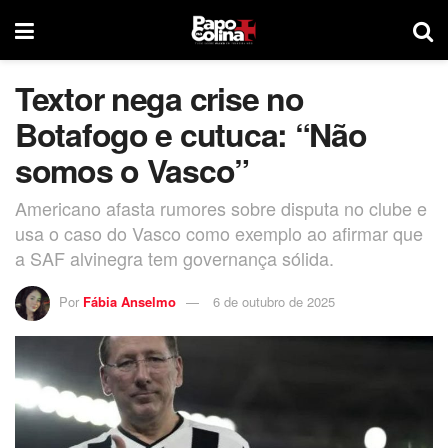
Textor nega crise no
Botafogo e cutuca: “Não
somos o Vasco”
Americano afasta rumores sobre disputa no clube e
usa o caso do Vasco como exemplo ao afirmar que
a SAF alvinegra tem governança sólida.
Por
Fábia Anselmo
6 de outubro de 2025