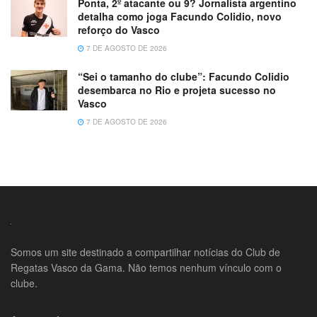
Ponta, 2º atacante ou 9? Jornalista argentino
detalha como joga Facundo Colidio, novo
reforço do Vasco
7 DE AGOSTO DE 2026
“Sei o tamanho do clube”: Facundo Colidio
desembarca no Rio e projeta sucesso no
Vasco
7 DE AGOSTO DE 2026
Somos um site destinado a compartilhar notícias do Club de
Regatas Vasco da Gama. Não temos nenhum vínculo com o
clube.