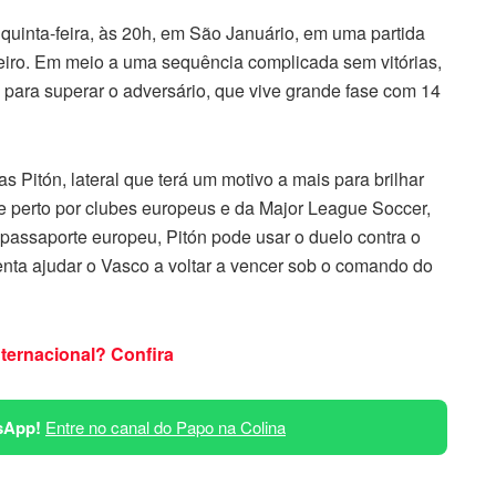
quinta-feira, às 20h, em São Januário, em uma partida
leiro. Em meio a uma sequência complicada sem vitórias,
a para superar o adversário, que vive grande fase com 14
 Pitón, lateral que terá um motivo a mais para brilhar
de perto por clubes europeus e da Major League Soccer,
passaporte europeu, Pitón pode usar o duelo contra o
enta ajudar o Vasco a voltar a vencer sob o comando do
nternacional? Confira
sApp!
Entre no canal do Papo na Colina