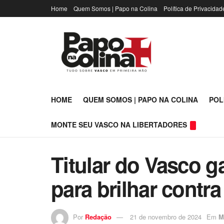
Home
Quem Somos | Papo na Colina
Política de Privacidad
HOME
QUEM SOMOS | PAPO NA COLINA
POL
MONTE SEU VASCO NA LIBERTADORES
Titular do Vasco 
para brilhar contra
Por
Redação
21 de novembro de 2024
Em
M