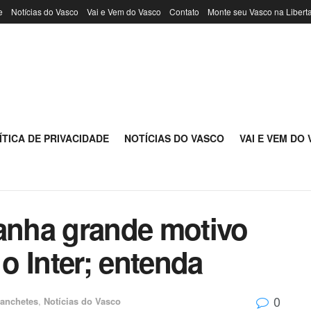
e
Notícias do Vasco
Vai e Vem do Vasco
Contato
Monte seu Vasco na Libert
ÍTICA DE PRIVACIDADE
NOTÍCIAS DO VASCO
VAI E VEM DO
ganha grande motivo
 o Inter; entenda
0
anchetes
,
Notícias do Vasco