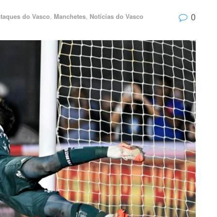
0
taques do Vasco
,
Manchetes
,
Notícias do Vasco