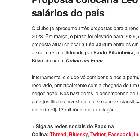
salários do país
O clube já apresentou três propostas para a ren
2028. Em março, o prazo foi elevado para 2029, 
proposta atual colocaria
Léo Jardim
entre os cin
disso, o estafe, liderado por
Paulo Pitombeira
, 
Silva
, do canal
Colina em Foco
.
Internamente, o clube vê com bons olhos a per
resolvido, principalmente com a chegada de um n
negociação. Nos bastidores, o desempenho de
para justificar o investimento: só com as classif
mais de R$ 17 milhões em premiação.
+ Siga as redes sociais do Papo na
Colina:
Thread
,
Bluesky
,
Twitter
,
Facebook
,
I