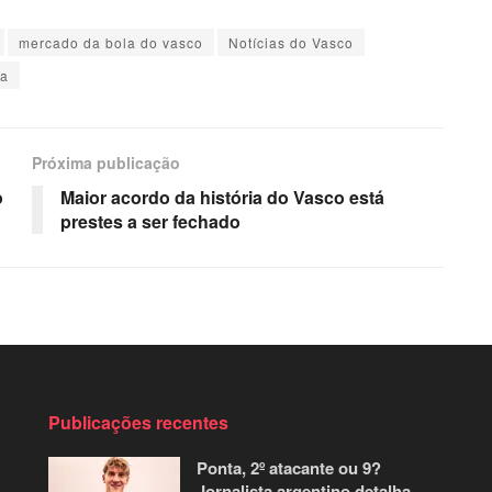
mercado da bola do vasco
Notícias do Vasco
ma
Próxima publicação
o
Maior acordo da história do Vasco está
prestes a ser fechado
Publicações recentes
Ponta, 2º atacante ou 9?
Jornalista argentino detalha