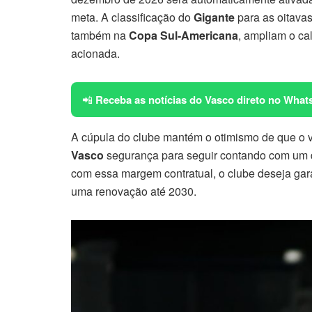
meta. A classificação do
Gigante
para as oitavas
também na
Copa Sul-Americana
, ampliam o ca
acionada.
📲
Receba as notícias do Vasco direto no What
A cúpula do clube mantém o otimismo de que o v
Vasco
segurança para seguir contando com um 
com essa margem contratual, o clube deseja gar
uma renovação até 2030.