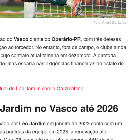
Foto: André Durão/ge
ção do
Vasco
diante do
Operário-PR
, com três defesas
ção ao torcedor. No entanto, fora de campo, o clube ainda
 cujo contrato atual termina em dezembro. A diretoria
do, mas esbarra nas exigências financeiras do estafe do
atual de Léo Jardim com o Cruzmaltino
 Jardim no Vasco até 2026
inado por
Léo Jardim
em janeiro de 2023 conta com um
das partidas da equipe em 2025, a renovação até
. Com 28 jogos até aqui, ele já cumpriu 44% dessa