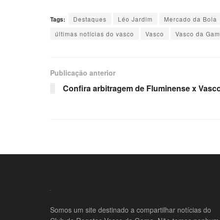
Tags:
Destaques
Léo Jardim
Mercado da Bola
últimas notícias do vasco
Vasco
Vasco da Ga
Publicação anterior
Confira arbitragem de Fluminense x Vasc
Somos um site destinado a compartilhar notícias do