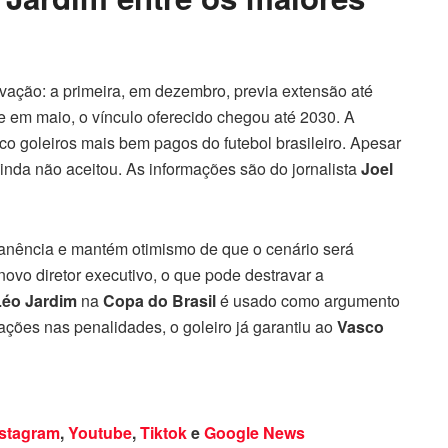
ovação: a primeira, em dezembro, previa extensão até
e em maio, o vínculo oferecido chegou até 2030. A
co goleiros mais bem pagos do futebol brasileiro. Apesar
ainda não aceitou. As informações são do jornalista
Joel
manência e mantém otimismo de que o cenário será
ovo diretor executivo, o que pode destravar a
Léo Jardim
na
Copa do Brasil
é usado como argumento
icações nas penalidades, o goleiro já garantiu ao
Vasco
nstagram
,
Youtube
,
Tiktok
e
Google News