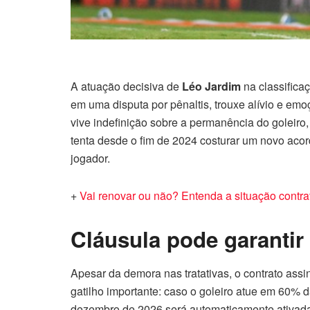
A atuação decisiva de
Léo Jardim
na classifica
em uma disputa por pênaltis, trouxe alívio e emo
vive indefinição sobre a permanência do goleiro,
tenta desde o fim de 2024 costurar um novo acor
jogador.
+
Vai renovar ou não? Entenda a situação contr
Cláusula pode garantir
Apesar da demora nas tratativas, o contrato ass
gatilho importante: caso o goleiro atue em 60% 
dezembro de 2026 será automaticamente ativada