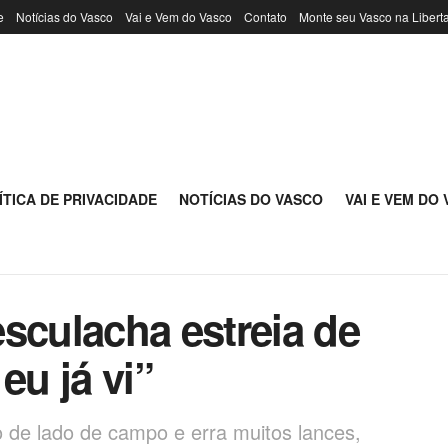
e
Notícias do Vasco
Vai e Vem do Vasco
Contato
Monte seu Vasco na Libert
ÍTICA DE PRIVACIDADE
NOTÍCIAS DO VASCO
VAI E VEM DO
sculacha estreia de
eu já vi”
 de lado de campo e erra muitos lances,