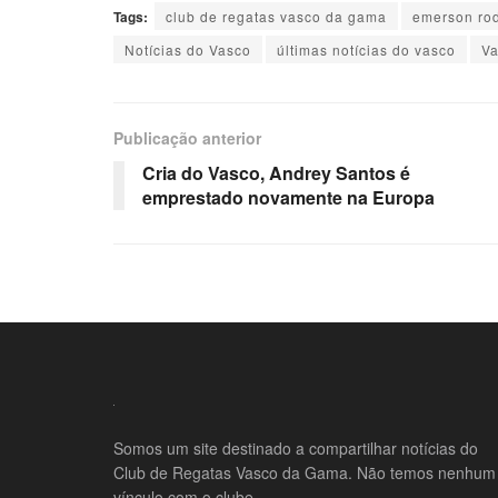
Tags:
club de regatas vasco da gama
emerson ro
Notícias do Vasco
últimas notícias do vasco
V
Publicação anterior
Cria do Vasco, Andrey Santos é
emprestado novamente na Europa
Somos um site destinado a compartilhar notícias do
Club de Regatas Vasco da Gama. Não temos nenhum
vínculo com o clube.