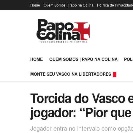
Home
Quem Somos | Papo na Colina
Política de Privacidad
HOME
QUEM SOMOS | PAPO NA COLINA
POL
MONTE SEU VASCO NA LIBERTADORES
Torcida do Vasco e
jogador: “Pior que 
Jogador entra no intervalo como opção