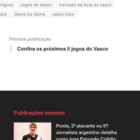
dríguez
Jogos do Vasco
mercado da bola do vasco
asco
Vasco da Gama
vasco hoje
Próxima publicação
Confira os próximos 5 jogos do Vasco
Publicações recentes
Ponta, 2º atacante ou 9?
Jornalista argentino detalha
como joga Facundo Colidio,