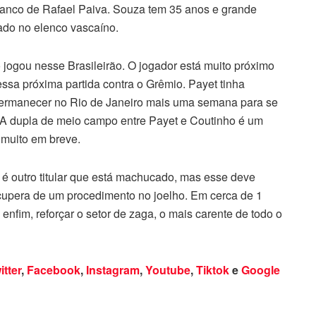
banco de Rafael Paiva. Souza tem 35 anos e grande
ado no elenco vascaíno.
co jogou nesse Brasileirão. O jogador está muito próximo
ssa próxima partida contra o Grêmio. Payet tinha
 permanecer no Rio de Janeiro mais uma semana para se
a. A dupla de meio campo entre Payet e Coutinho é um
 muito em breve.
 é outro titular que está machucado, mas esse deve
ecupera de um procedimento no joelho. Em cerca de 1
 enfim, reforçar o setor de zaga, o mais carente de todo o
itter
,
Facebook
,
Instagram
,
Youtube
,
Tiktok
e
Google