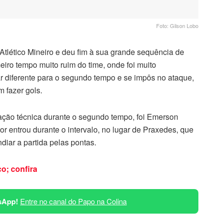
Foto: Gilson Lobo
lético Mineiro e deu fim à sua grande sequência de
eiro tempo muito ruim do time, onde foi muito
r diferente para o segundo tempo e se impôs no ataque,
 fazer gols.
tação técnica durante o segundo tempo, foi Emerson
r entrou durante o intervalo, no lugar de Praxedes, que
diar a partida pelas pontas.
o; confira
sApp!
Entre no canal do Papo na Colina