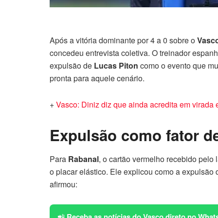
Após a vitória dominante por 4 a 0 sobre o
Vasc
concedeu entrevista coletiva. O treinador espanho
expulsão de
Lucas Piton
como o evento que mud
pronta para aquele cenário.
+
Vasco: Diniz diz que ainda acredita em virada e 
Expulsão como fator de
Para
Rabanal
, o cartão vermelho recebido pelo 
o placar elástico. Ele explicou como a expulsão 
afirmou:
📲
Receba as notícias do Vasco direto no What