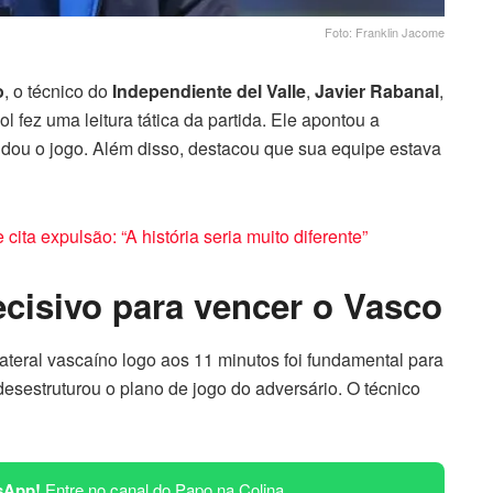
Foto: Franklin Jacome
o
, o técnico do
Independiente del Valle
,
Javier Rabanal
,
l fez uma leitura tática da partida. Ele apontou a
ou o jogo. Além disso, destacou que sua equipe estava
cita expulsão: “A história seria muito diferente”
cisivo para vencer o Vasco
lateral vascaíno logo aos 11 minutos foi fundamental para
desestruturou o plano de jogo do adversário. O técnico
sApp!
Entre no canal do Papo na Colina