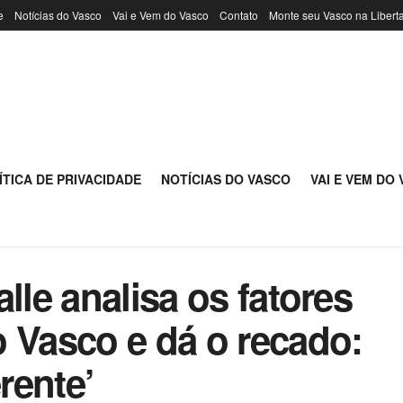
e
Notícias do Vasco
Vai e Vem do Vasco
Contato
Monte seu Vasco na Libert
ÍTICA DE PRIVACIDADE
NOTÍCIAS DO VASCO
VAI E VEM DO
lle analisa os fatores
 Vasco e dá o recado:
erente’