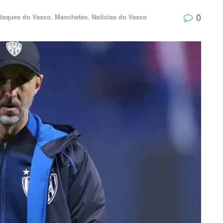
0
taques do Vasco
,
Manchetes
,
Notícias do Vasco