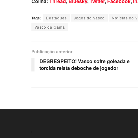
Colina:
Thread
,
Bluesky
,
Twitter
,
Facebook
,
I
Tags:
Destaques
Jogos do Vasco
Notícias do 
Vasco da Gama
Publicação anterior
DESRESPEITO! Vasco sofre goleada e
torcida relata deboche de jogador