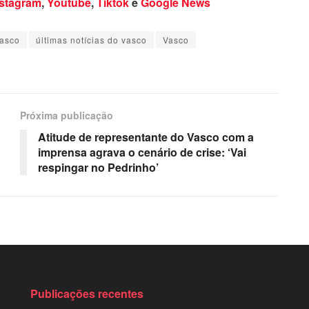
nstagram
,
Youtube
,
Tiktok
e
Google News
Vasco
últimas notícias do vasco
Vasco
Próxima publicação
Atitude de representante do Vasco com a
imprensa agrava o cenário de crise: ‘Vai
respingar no Pedrinho’
Publicações recentes