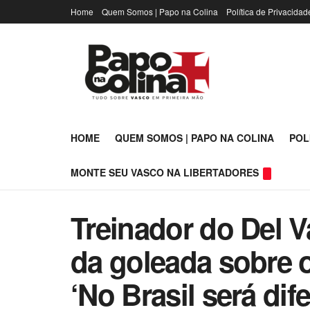
Home
Quem Somos | Papo na Colina
Política de Privacidad
HOME
QUEM SOMOS | PAPO NA COLINA
POL
MONTE SEU VASCO NA LIBERTADORES
Treinador do Del Va
da goleada sobre o
‘No Brasil será dif