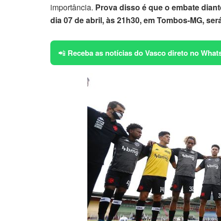
importância.
Prova disso é que o embate diant
dia 07 de abril, às 21h30, em Tombos-MG, será
📲
Receba as notícias do Vasco direto no What