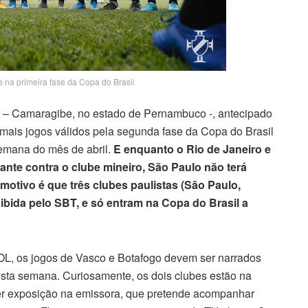
 na primeira fase da Copa do Brasil
ô – Camaragibe, no estado de Pernambuco -, antecipado
emais jogos válidos pela segunda fase da Copa do Brasil
semana do mês de abril.
E enquanto o Rio de Janeiro e
gante contra o clube mineiro, São Paulo não terá
motivo é que três clubes paulistas (São Paulo,
ibida pelo SBT, e só entram na Copa do Brasil a
OL, os jogos de Vasco e Botafogo devem ser narrados
nesta semana. Curiosamente, os dois clubes estão na
er exposição na emissora, que pretende acompanhar