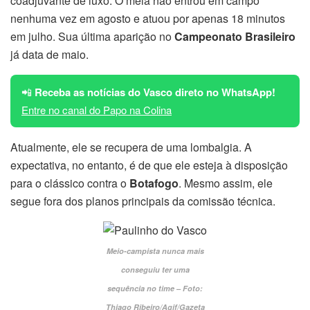
coadjuvante de luxo. O meia não entrou em campo
nenhuma vez em agosto e atuou por apenas 18 minutos
em julho. Sua última aparição no
Campeonato Brasileiro
já data de maio.
📲
Receba as notícias do Vasco direto no WhatsApp!
Entre no canal do Papo na Colina
Atualmente, ele se recupera de uma lombalgia. A
expectativa, no entanto, é de que ele esteja à disposição
para o clássico contra o
Botafogo
. Mesmo assim, ele
segue fora dos planos principais da comissão técnica.
Meio-campista nunca mais
conseguiu ter uma
sequência no time – Foto:
Thiago Ribeiro/Agif/Gazeta