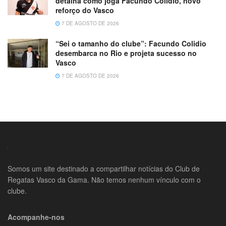
detalha como joga Facundo Colidio, novo
reforço do Vasco
7 DE AGOSTO DE 2026
“Sei o tamanho do clube”: Facundo Colidio
desembarca no Rio e projeta sucesso no
Vasco
7 DE AGOSTO DE 2026
Somos um site destinado a compartilhar notícias do Club de
Regatas Vasco da Gama. Não temos nenhum vínculo com o
clube.
Acompanhe-nos