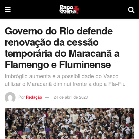
Governo do Rio defende
renovação da cessão
temporária do Maracanã a
Flamengo e Fluminense
Imbróglio aumenta e a possibilidade do Vasco
utilizar o Maracanã diminui frente a dupla Fla-Flu
Por
Redação
24 de abril de 2023