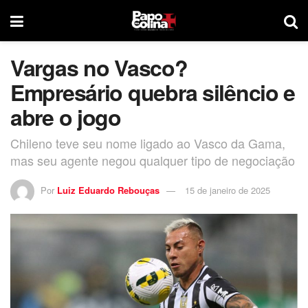
Vargas no Vasco?
Empresário quebra silêncio e
abre o jogo
Chileno teve seu nome ligado ao Vasco da Gama,
mas seu agente negou qualquer tipo de negociação
Por
Luiz Eduardo Rebouças
15 de janeiro de 2025