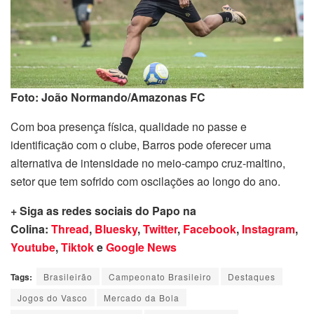
Foto: João Normando/Amazonas FC
Com boa presença física, qualidade no passe e
identificação com o clube, Barros pode oferecer uma
alternativa de intensidade no meio-campo cruz-maltino,
setor que tem sofrido com oscilações ao longo do ano.
+ Siga as redes sociais do Papo na
Colina:
Thread
,
Bluesky
,
Twitter
,
Facebook
,
Instagram
,
Youtube
,
Tiktok
e
Google News
Tags:
Brasileirão
Campeonato Brasileiro
Destaques
Jogos do Vasco
Mercado da Bola