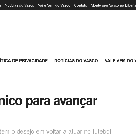
e
Notícias do Vasco
Vai e Vem do Vasco
Contato
Monte seu Vasco na Libert
ÍTICA DE PRIVACIDADE
NOTÍCIAS DO VASCO
VAI E VEM DO
nico para avançar
tem o desejo em voltar a atuar no futebol