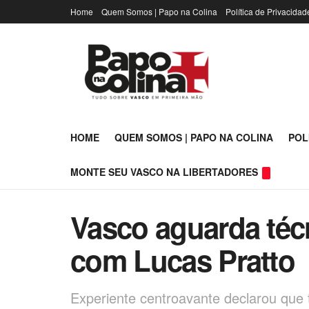
Home
Quem Somos | Papo na Colina
Política de Privacidad
HOME
QUEM SOMOS | PAPO NA COLINA
POL
MONTE SEU VASCO NA LIBERTADORES
Vasco aguarda téc
com Lucas Pratto
Experiente centroavante declarou que 