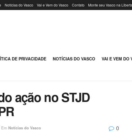
e
Notícias do Vasco
Vai e Vem do Vasco
Contato
Monte seu Vasco na Libert
ÍTICA DE PRIVACIDADE
NOTÍCIAS DO VASCO
VAI E VEM DO
ndo ação no STJD
-PR
0
Em
Notícias do Vasco