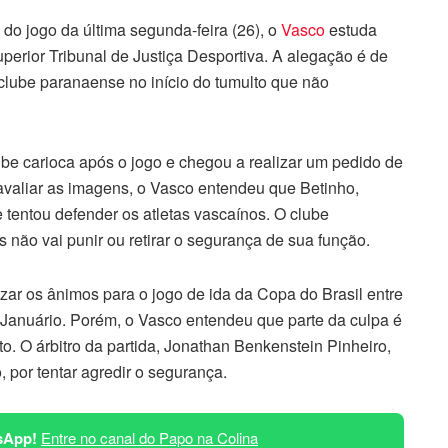
do jogo da última segunda-feira (26), o
Vasco
estuda
perior Tribunal de Justiça Desportiva. A alegação é de
clube paranaense no início do tumulto que não
be carioca após o jogo e chegou a realizar um pedido de
avaliar as imagens, o Vasco entendeu que Betinho,
tentou defender os atletas vascaínos. O clube
 não vai punir ou retirar o segurança de sua função.
ar os ânimos para o jogo de ida da Copa do Brasil entre
 Januário. Porém, o Vasco entendeu que parte da culpa é
o. O árbitro da partida, Jonathan Benkenstein Pinheiro,
, por tentar agredir o segurança.
sApp!
Entre no canal do Papo na Colina