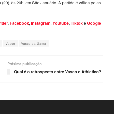
a (29), às 20h, em São Januário. A partida é válida pelas
itter
,
Facebook
,
Instagram
,
Youtube
,
Tiktok
e
Google
Vasco
Vasco da Gama
Próxima publicação
Qual é o retrospecto entre Vasco e Athletico?