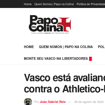
Home
Quem Somos | Papo na Colina
Política de Privacidad
HOME
QUEM SOMOS | PAPO NA COLINA
POL
MONTE SEU VASCO NA LIBERTADORES
Vasco está avalia
contra o Athletico
Por
João Gabriel Reis
28 de agosto de 2024