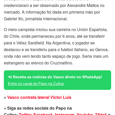
credenciaram a ser observado por Alexandre Mattos no
mercado. A informação foi dada em primeira mão por
Gabriel Ilic, jornalista internacional.
O meio-campista iniciou sua carreira no Unión Española,
do Chile, onde permaneceu por 6 anos, até se transferir
para o Vélez Sarsfield. Na Argentina, o jogador se
destacou e se transferiu para o futebol italiano, ao Genoa,
onde não vem tendo tanto espaço de jogo. Seria mais um
estrangeiro ao elenco do Cruzmaltino.
📲
Receba as notícias do Vasco direto no WhatsApp!
Entre no canal do Papo na Colina
+
Vasco contrata lateral Victor Luís
+ Siga as redes sociais do Papo na
Colina:
Twitter
,
Facebook
,
Instagram
,
Youtube
,
Tiktok
e