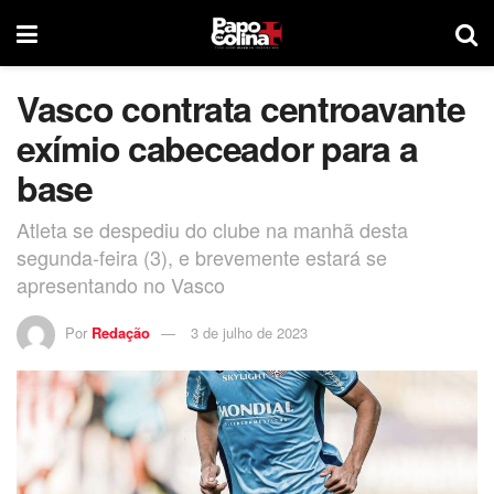
Vasco contrata centroavante
exímio cabeceador para a
base
Atleta se despediu do clube na manhã desta
segunda-feira (3), e brevemente estará se
apresentando no Vasco
Por
Redação
3 de julho de 2023