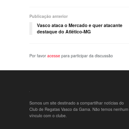
Publicação anterior
Vasco ataca o Mercado e quer atacante
destaque do Atlético-MG
Por favor
acesse
para participar da discussão
Somos um site destinado a compartilhar notícias do
Club de Regatas Vasco da Gama. Não temos nenhum
vínculo com o clube.