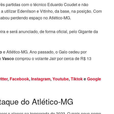
três partidas com o técnico Eduardo Coudet e não
 a utilizar Edenilson e Vitinho, da base, na posição. Com
cabou perdendo espaço no Atlético-MG.
ra e será anunciado, de forma oficial, pelo Gigante da
co
e Atlético-MG. Ano passado, o Galo cedeu por
 o
Vasco
comprou o volante Jair por cerca de R$ 13
itter
,
Facebook
,
Instagram
,
Youtube
,
Tiktok
e
Google
taque do Atlético-MG
lecer o elenco na temporada de 2023. O mais novo nome