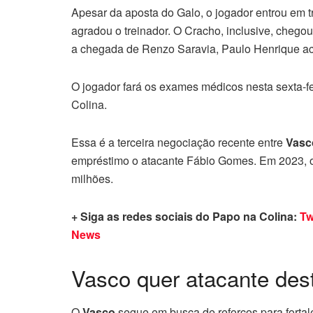
Apesar da aposta do Galo, o jogador entrou em 
agradou o treinador. O Cracho, inclusive, chegou
a chegada de Renzo Saravia, Paulo Henrique a
O jogador fará os exames médicos nesta sexta-fei
Colina.
Essa é a terceira negociação recente entre
Vas
empréstimo o atacante Fábio Gomes. Em 2023,
milhões.
+ Siga as redes sociais do Papo na Colina:
Tw
News
Vasco quer atacante des
O
Vasco
segue em busca de reforços para forta