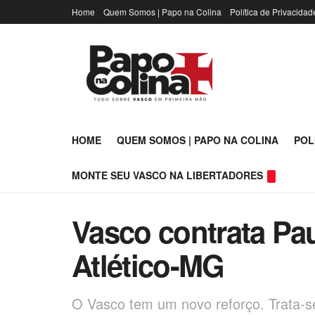
Home
Quem Somos | Papo na Colina
Política de Privacidad
HOME
QUEM SOMOS | PAPO NA COLINA
POL
MONTE SEU VASCO NA LIBERTADORES
Vasco contrata Pa
Atlético-MG
O Vasco tem um novo reforço. Trata-se 