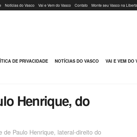
e
Notícias do Vasco
Vai e Vem do Vasco
Contato
Monte seu Vasco na Libert
ÍTICA DE PRIVACIDADE
NOTÍCIAS DO VASCO
VAI E VEM DO
ulo Henrique, do
de Paulo Henrique, lateral-direito do