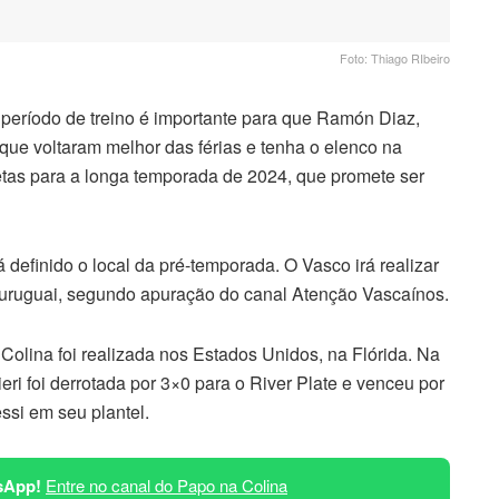
Foto: Thiago RIbeiro
 período de treino é importante para que Ramón Diaz,
 que voltaram melhor das férias e tenha o elenco na
etas para a longa temporada de 2024, que promete ser
 definido o local da pré-temporada. O Vasco irá realizar
 uruguai, segundo apuração do canal Atenção Vascaínos.
olina foi realizada nos Estados Unidos, na Flórida. Na
ri foi derrotada por 3×0 para o River Plate e venceu por
ssi em seu plantel.
sApp!
Entre no canal do Papo na Colina