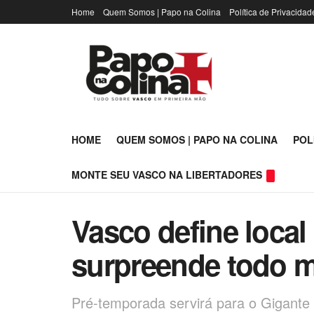
Home
Quem Somos | Papo na Colina
Política de Privacidad
HOME
QUEM SOMOS | PAPO NA COLINA
POL
MONTE SEU VASCO NA LIBERTADORES
Vasco define local
surpreende todo m
Pré-temporada servirá para o Gigante 