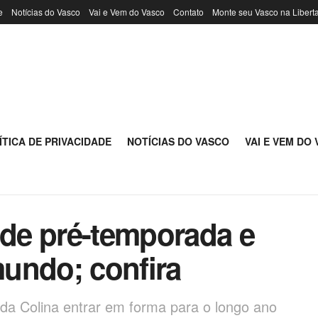
e
Notícias do Vasco
Vai e Vem do Vasco
Contato
Monte seu Vasco na Libert
ÍTICA DE PRIVACIDADE
NOTÍCIAS DO VASCO
VAI E VEM DO
 de pré-temporada e
undo; confira
da Colina entrar em forma para o longo ano