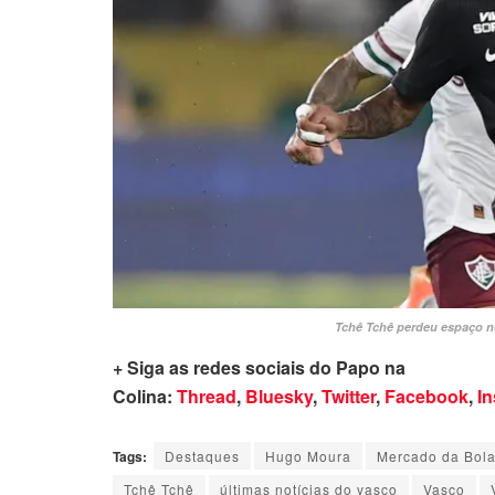
Tchê Tchê perdeu espaço n
+ Siga as redes sociais do Papo na
Colina:
Thread
,
Bluesky
,
Twitter
,
Facebook
,
I
Tags:
Destaques
Hugo Moura
Mercado da Bol
Tchê Tchê
últimas notícias do vasco
Vasco