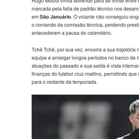
Hugo Moura vinha sofrendo para se firmar entre 
marcada pela falta de padrão técnico nos desar
em
São Januário
. O volante não conseguiu en
o comando da comissão técnica, perdendo prestí
antecederam a pausa do calendário.
Tchê Tchê, por sua vez, encerra a sua trajetória
equipe e amargar longos períodos no banco de r
atuações do passado e sua saída é vista intern
finanças do futebol cruz-maltino, permitindo qu
para o restante da temporada.