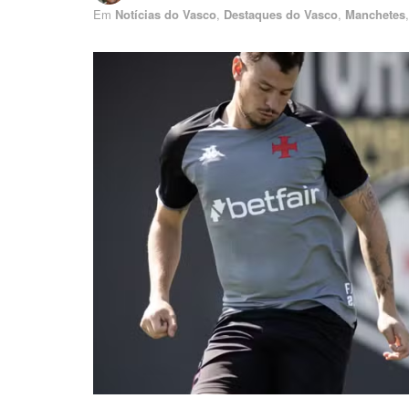
Em
Notícias do Vasco
,
Destaques do Vasco
,
Manchetes