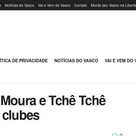
e
Notícias do Vasco
Vai e Vem do Vasco
Contato
Monte seu Vasco na Libert
ÍTICA DE PRIVACIDADE
NOTÍCIAS DO VASCO
VAI E VEM DO
 Moura e Tchê Tchê
 clubes
0