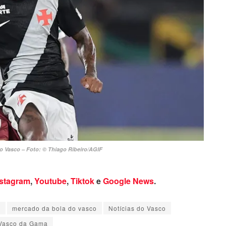
o Vasco – Foto: © Thiago Ribeiro/AGIF
nstagram
,
Youtube
,
Tiktok
e
Google News
.
a
mercado da bola do vasco
Notícias do Vasco
Vasco da Gama