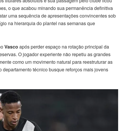
os titulares absolutos e sua passagem pelo clube ficou
mes, o que acabou minando sua permanência definitiva
gatar uma sequência de apresentações convincentes sob
gio na hierarquia do plantel nas semanas que
 no
Vasco
após perder espaço na rotação principal da
eservas. O jogador experiente não repetiu as grandes
amente como um movimento natural para reestruturar as
e o departamento técnico busque reforços mais jovens