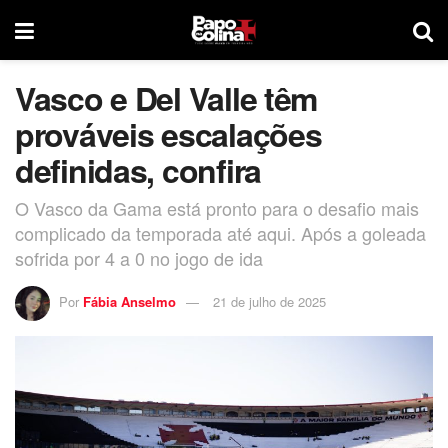
Vasco e Del Valle têm
prováveis escalações
definidas, confira
O Vasco da Gama está pronto para o desafio mais
complicado da temporada até aqui. Após a goleada
sofrida por 4 a 0 no jogo de ida
Por
Fábia Anselmo
21 de julho de 2025