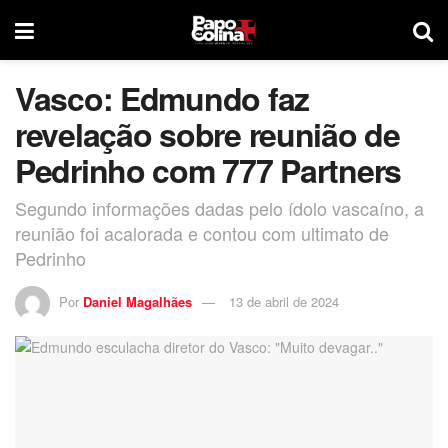
Vasco: Edmundo faz
revelação sobre reunião de
Pedrinho com 777 Partners
Segundo informações dadas pelo ídolo vascaíno, a
reunião foi acalorada e contou com ultimato de
Pedrinho
Por
Daniel Magalhães
13 de abril de 2024