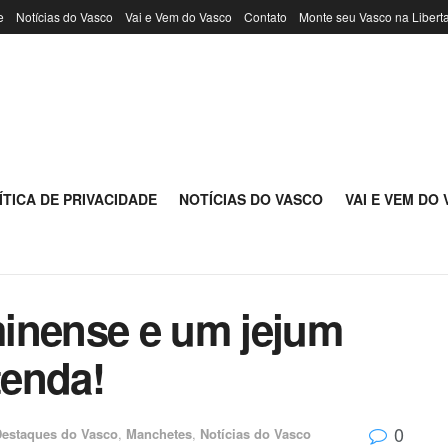
e
Notícias do Vasco
Vai e Vem do Vasco
Contato
Monte seu Vasco na Libert
ÍTICA DE PRIVACIDADE
NOTÍCIAS DO VASCO
VAI E VEM DO
inense e um jejum
tenda!
0
estaques do Vasco
,
Manchetes
,
Notícias do Vasco