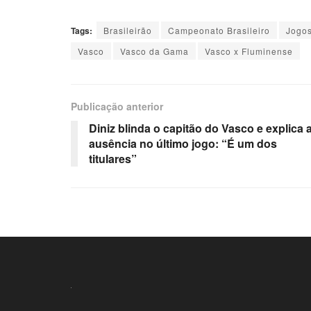
Tags:
Brasileirão
Campeonato Brasileiro
Jogos
Vasco
Vasco da Gama
Vasco x Fluminense
Publicação anterior
Diniz blinda o capitão do Vasco e explica 
ausência no último jogo: “É um dos
titulares”