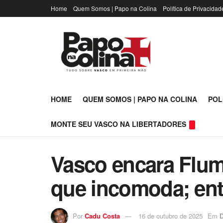
Home
Quem Somos | Papo na Colina
Política de Privacidad
HOME
QUEM SOMOS | PAPO NA COLINA
POL
MONTE SEU VASCO NA LIBERTADORES
Vasco encara Flum
que incomoda; en
Por
Cadu Costa
16 de outubro de 2025
Em
D