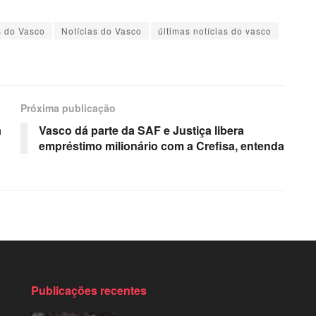
 do Vasco
Notícias do Vasco
últimas notícias do vasco
Próxima publicação
a
Vasco dá parte da SAF e Justiça libera
empréstimo milionário com a Crefisa, entenda
Publicações recentes