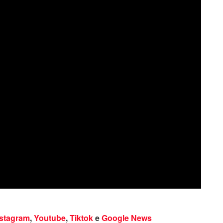
nstagram
,
Youtube
,
Tiktok
e
Google News