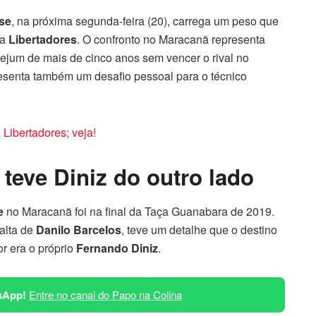
se
, na próxima segunda-feira (20), carrega um peso que
na
Libertadores
. O confronto no Maracanã representa
ejum de mais de cinco anos sem vencer o rival no
resenta também um desafio pessoal para o técnico
Libertadores; veja!
 teve Diniz do outro lado
e
no Maracanã foi na final da Taça Guanabara de 2019.
falta de
Danilo Barcelos
, teve um detalhe que o destino
or era o próprio
Fernando Diniz
.
sApp!
Entre no canal do Papo na Colina