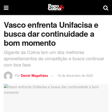
Vasco enfrenta Unifacisa e
busca dar continuidade a
bom momento
Gigante da Colina tem um dos melhores
aproveitamentos da competição e busca continuar
com boa fase
Por
Daniel Magalhães
18 de dezembro de 2023