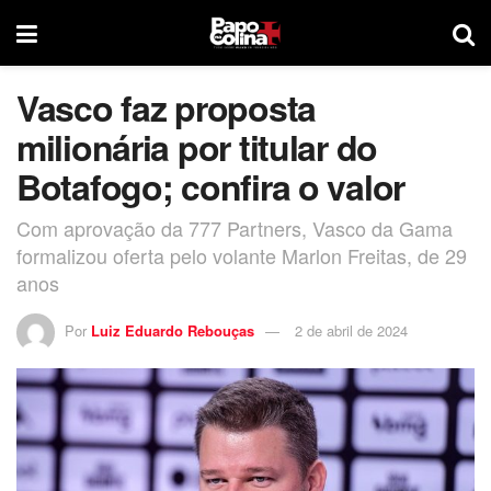
Vasco faz proposta
milionária por titular do
Botafogo; confira o valor
Com aprovação da 777 Partners, Vasco da Gama
formalizou oferta pelo volante Marlon Freitas, de 29
anos
Por
Luiz Eduardo Rebouças
2 de abril de 2024