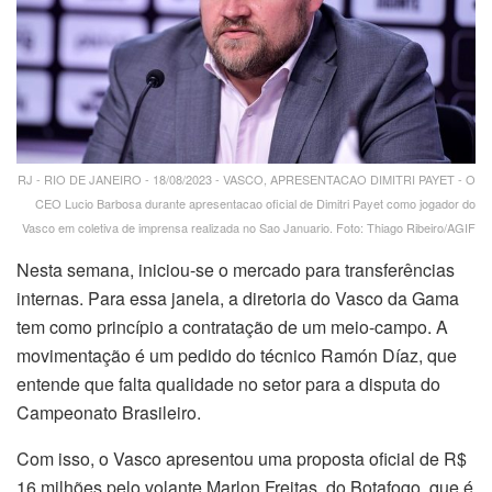
RJ - RIO DE JANEIRO - 18/08/2023 - VASCO, APRESENTACAO DIMITRI PAYET - O
CEO Lucio Barbosa durante apresentacao oficial de Dimitri Payet como jogador do
Vasco em coletiva de imprensa realizada no Sao Januario. Foto: Thiago Ribeiro/AGIF
Nesta semana, iniciou-se o mercado para transferências
internas. Para essa janela, a diretoria do Vasco da Gama
tem como princípio a contratação de um meio-campo. A
movimentação é um pedido do técnico Ramón Díaz, que
entende que falta qualidade no setor para a disputa do
Campeonato Brasileiro.
Com isso, o Vasco apresentou uma proposta oficial de R$
16 milhões pelo volante Marlon Freitas, do Botafogo, que é