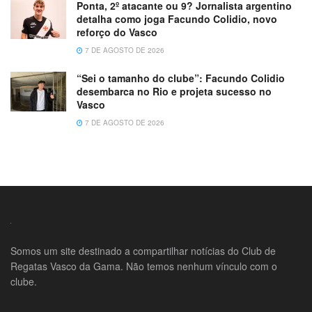
Ponta, 2º atacante ou 9? Jornalista argentino
detalha como joga Facundo Colidio, novo
reforço do Vasco
7 DE AGOSTO DE 2026
“Sei o tamanho do clube”: Facundo Colidio
desembarca no Rio e projeta sucesso no
Vasco
7 DE AGOSTO DE 2026
Somos um site destinado a compartilhar notícias do Club de
Regatas Vasco da Gama. Não temos nenhum vínculo com o
clube.