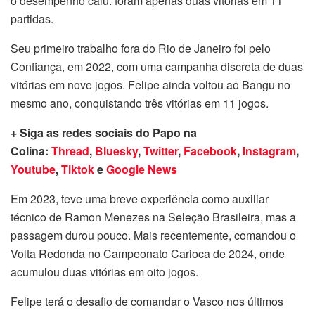
o desempenho caiu: foram apenas duas vitórias em 11
partidas.
Seu primeiro trabalho fora do Rio de Janeiro foi pelo
Confiança, em 2022, com uma campanha discreta de duas
vitórias em nove jogos. Felipe ainda voltou ao Bangu no
mesmo ano, conquistando três vitórias em 11 jogos.
+ Siga as redes sociais do Papo na
Colina:
Thread
,
Bluesky
,
Twitter
,
Facebook
,
Instagram
,
Youtube
,
Tiktok
e
Google News
Em 2023, teve uma breve experiência como auxiliar
técnico de Ramon Menezes na Seleção Brasileira, mas a
passagem durou pouco. Mais recentemente, comandou o
Volta Redonda no Campeonato Carioca de 2024, onde
acumulou duas vitórias em oito jogos.
Felipe terá o desafio de comandar o Vasco nos últimos