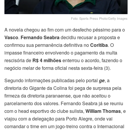
Foto: Sports Press Photo/Getty Images
A novela chegou ao fim com um desfecho péssimo para o
Vasco
.
Fernando Seabra
decidiu recusar a proposta e
confirmou sua permanência definitiva no
Coritiba
. O
impasse financeiro envolvendo o pagamento da multa
rescisória de
R$ 4 milhões
enterrou o acordo, fazendo o
negócio melar de forma oficial nesta sexta-feira (3).
Segundo informações publicadas pelo portal
ge
, a
diretoria do Gigante da Colina foi pega de surpresa pela
firmeza da diretoria paranaense, que não aceitou o
parcelamento dos valores. Fernando Seabra já se reuniu
com o head esportivo do clube sulista,
William Thomas
, e
viajou com a delegação para Porto Alegre, onde vai
comandar o time em um jogo-treino contra o Internacional