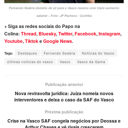
Fernando Seabra desistiu de vir para o Vasco mesmo com triplo aumento
salarial – Foto: JP Pacheco / Coritiba
+ Siga as redes sociais do Papo na
Colina:
Thread
,
Bluesky
,
Twitter
,
Facebook
,
Instagram
,
Youtube
,
Tiktok
e
Google News
.
Tags:
Destaques
Fernando Seabra
Notícias do Vasco
últimas notícias do vasco
Vasco
Vasco da Gama
Publicação anterior
Nova reviravolta jurídica: Juíza nomeia novos
interventores e deixa o caso da SAF do Vasco
Próxima publicação
Crise na Vasco SAF congela negócios por Deossa e
Arthur Chaves e vê rivais crescerem