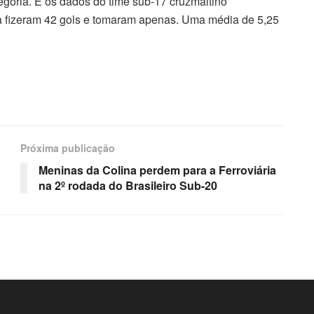
egoria. E os dados do time sub-17 cruzmaltino
a fizeram 42 gols e tomaram apenas. Uma média de 5,25
Próxima publicação
Meninas da Colina perdem para a Ferroviária
na 2º rodada do Brasileiro Sub-20