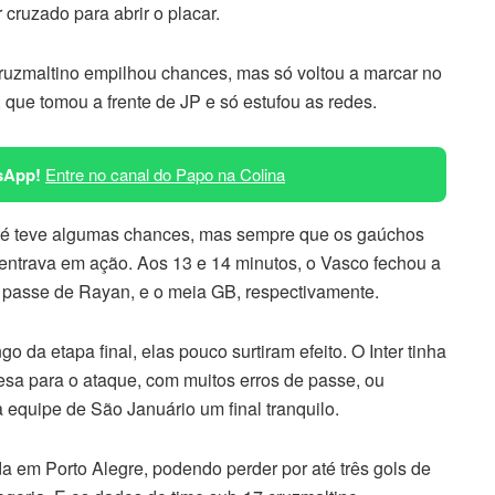
 cruzado para abrir o placar.
Cruzmaltino empilhou chances, mas só voltou a marcar no
, que tomou a frente de JP e só estufou as redes.
sApp!
Entre no canal do Papo na Colina
 até teve algumas chances, mas sempre que os gaúchos
entrava em ação. Aos 13 e 14 minutos, o Vasco fechou a
 passe de Rayan, e o meia GB, respectivamente.
 da etapa final, elas pouco surtiram efeito. O Inter tinha
fesa para o ataque, com muitos erros de passe, ou
 equipe de São Januário um final tranquilo.
 em Porto Alegre, podendo perder por até três gols de