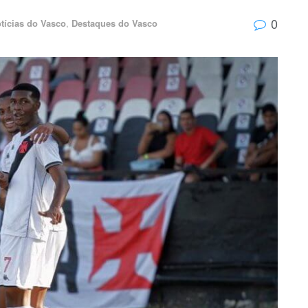
0
tícias do Vasco
,
Destaques do Vasco