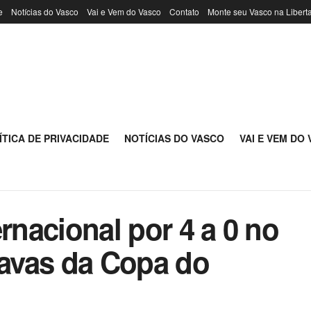
e
Notícias do Vasco
Vai e Vem do Vasco
Contato
Monte seu Vasco na Libert
ÍTICA DE PRIVACIDADE
NOTÍCIAS DO VASCO
VAI E VEM DO
ernacional por 4 a 0 no
tavas da Copa do