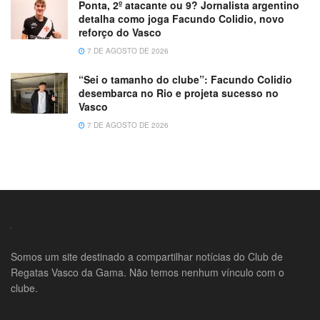
Ponta, 2º atacante ou 9? Jornalista argentino
detalha como joga Facundo Colidio, novo
reforço do Vasco
7 DE AGOSTO DE 2026
“Sei o tamanho do clube”: Facundo Colidio
desembarca no Rio e projeta sucesso no
Vasco
7 DE AGOSTO DE 2026
Somos um site destinado a compartilhar notícias do Club de
Regatas Vasco da Gama. Não temos nenhum vínculo com o
clube.