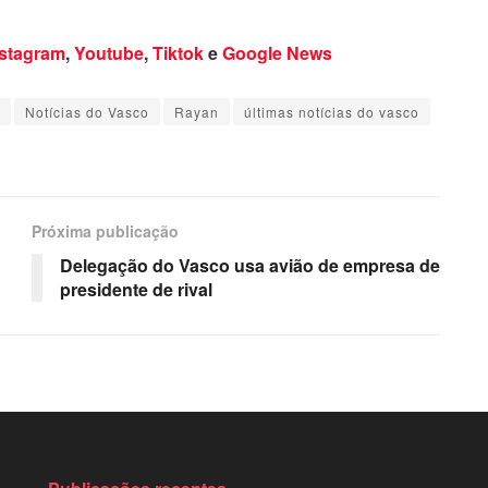
nstagram
,
Youtube
,
Tiktok
e
Google News
Notícias do Vasco
Rayan
últimas notícias do vasco
Próxima publicação
Delegação do Vasco usa avião de empresa de
presidente de rival