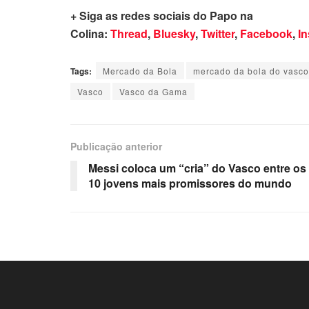
+ Siga as redes sociais do Papo na
Colina:
Thread
,
Bluesky
,
Twitter
,
Facebook
,
I
Tags:
Mercado da Bola
mercado da bola do vasco
Vasco
Vasco da Gama
Publicação anterior
Messi coloca um “cria” do Vasco entre os
10 jovens mais promissores do mundo