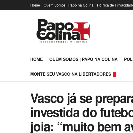
Home
Quem Somos | Papo na Colina
Política de Privacidad
HOME
QUEM SOMOS | PAPO NA COLINA
POL
MONTE SEU VASCO NA LIBERTADORES
Vasco já se prepa
investida do futeb
joia: “muito bem a