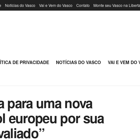
e
Notícias do Vasco
Vai e Vem do Vasco
Contato
Monte seu Vasco na Libert
ÍTICA DE PRIVACIDADE
NOTÍCIAS DO VASCO
VAI E VEM DO
ra para uma nova
ol europeu por sua
valiado”