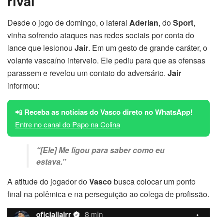
rival
Desde o jogo de domingo, o lateral
Aderlan
, do
Sport
,
vinha sofrendo ataques nas redes sociais por conta do
lance que lesionou
Jair
. Em um gesto de grande caráter, o
volante vascaíno interveio. Ele pediu para que as ofensas
parassem e revelou um contato do adversário.
Jair
informou:
📲
Receba as notícias do Vasco direto no WhatsApp!
Entre no canal do Papo na Colina
“[Ele] Me ligou para saber como eu
estava.”
A atitude do jogador do
Vasco
busca colocar um ponto
final na polêmica e na perseguição ao colega de profissão.