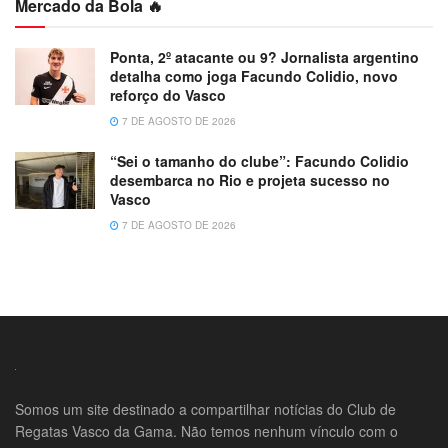
Mercado da Bola 🔥
Ponta, 2º atacante ou 9? Jornalista argentino
detalha como joga Facundo Colidio, novo
reforço do Vasco
7 DE AGOSTO DE 2026
“Sei o tamanho do clube”: Facundo Colidio
desembarca no Rio e projeta sucesso no
Vasco
7 DE AGOSTO DE 2026
Somos um site destinado a compartilhar notícias do Club de
Regatas Vasco da Gama. Não temos nenhum vínculo com o