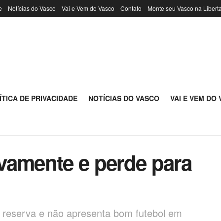
e
Notícias do Vasco
Vai e Vem do Vasco
Contato
Monte seu Vasco na Libert
ÍTICA DE PRIVACIDADE
NOTÍCIAS DO VASCO
VAI E VEM DO
vamente e perde para
reserva e não apresenta bom futebol em