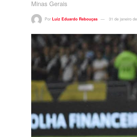
Minas Gerais
Por
Luiz Eduardo Rebouças
31 de janeiro d