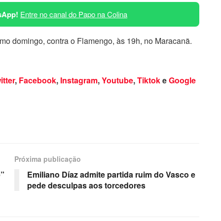
sApp!
Entre no canal do Papo na Colina
imo domingo, contra o Flamengo, às 19h, no Maracanã.
itter
,
Facebook
,
Instagram
,
Youtube
,
Tiktok
e
Google
Próxima publicação
e”
Emiliano Díaz admite partida ruim do Vasco e
pede desculpas aos torcedores