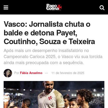
Vasco: Jornalista chuta o
balde e detona Payet,
Coutinho, Souza e Teixeira
Após mais um desempenho insatisfatório no
Campeonato Carioca 2025, o Vasco viu sua torcida
ainda mais preocupada com a sequência.
Por
Fábia Anselmo
11 de fevereiro de 2025