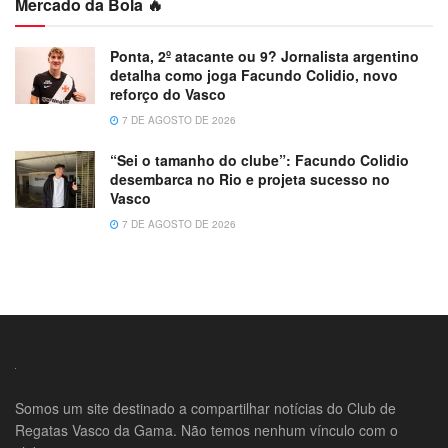
Mercado da Bola 🔥
Ponta, 2º atacante ou 9? Jornalista argentino
detalha como joga Facundo Colidio, novo
reforço do Vasco
7 DE AGOSTO DE 2026
“Sei o tamanho do clube”: Facundo Colidio
desembarca no Rio e projeta sucesso no
Vasco
7 DE AGOSTO DE 2026
Somos um site destinado a compartilhar notícias do Club de
Regatas Vasco da Gama. Não temos nenhum vínculo com o