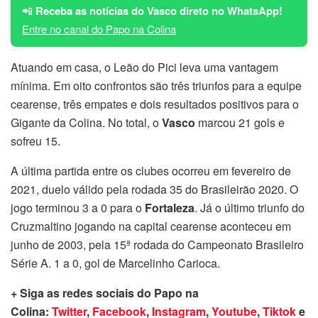
📲
Receba as notícias do Vasco direto no WhatsApp!
Entre no canal do Papo na Colina
Atuando em casa, o Leão do Pici leva uma vantagem
mínima. Em oito confrontos são três triunfos para a equipe
cearense, três empates e dois resultados positivos para o
Gigante da Colina. No total, o
Vasco
marcou 21 gols e
sofreu 15.
A última partida entre os clubes ocorreu em fevereiro de
2021, duelo válido pela rodada 35 do Brasileirão 2020. O
jogo terminou 3 a 0 para o
Fortaleza
. Já o último triunfo do
Cruzmaltino jogando na capital cearense aconteceu em
junho de 2003, pela 15ª rodada do Campeonato Brasileiro
Série A. 1 a 0, gol de Marcelinho Carioca.
+ Siga as redes sociais do Papo na
Colina:
Twitter
,
Facebook
,
Instagram
,
Youtube
,
Tiktok
e