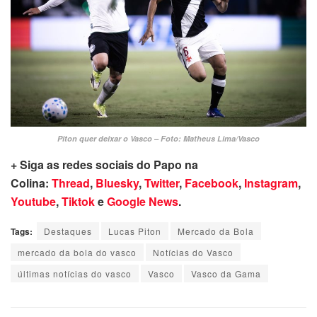
Piton quer deixar o Vasco – Foto: Matheus Lima/Vasco
+ Siga as redes sociais do Papo na
Colina:
Thread
,
Bluesky
,
Twitter
,
Facebook
,
Instagram
,
Youtube
,
Tiktok
e
Google News
.
Tags:
Destaques
Lucas Piton
Mercado da Bola
mercado da bola do vasco
Notícias do Vasco
últimas notícias do vasco
Vasco
Vasco da Gama