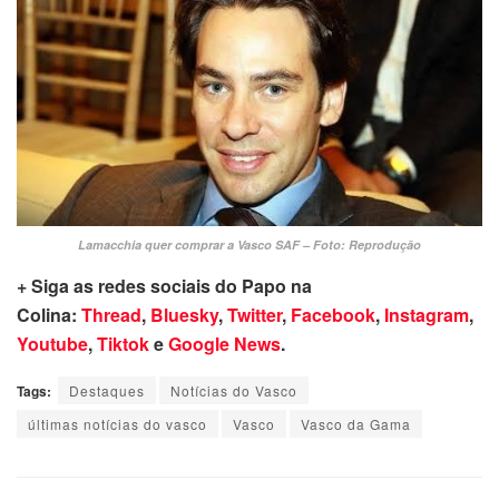
Lamacchia quer comprar a Vasco SAF – Foto: Reprodução
+ Siga as redes sociais do Papo na
Colina:
Thread
,
Bluesky
,
Twitter
,
Facebook
,
Instagram
,
Youtube
,
Tiktok
e
Google News
.
Tags:
Destaques
Notícias do Vasco
últimas notícias do vasco
Vasco
Vasco da Gama