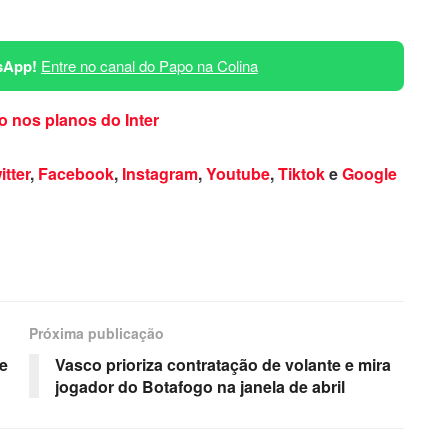
sApp!
Entre no canal do Papo na Colina
o nos planos do Inter
itter
,
Facebook
,
Instagram
,
Youtube
,
Tiktok
e
Google
Próxima publicação
e
Vasco prioriza contratação de volante e mira
jogador do Botafogo na janela de abril