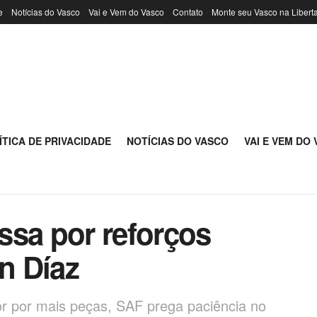
e
Notícias do Vasco
Vai e Vem do Vasco
Contato
Monte seu Vasco na Libert
ÍTICA DE PRIVACIDADE
NOTÍCIAS DO VASCO
VAI E VEM DO
ssa por reforços
n Díaz
r por mais peças, SAF prega paciência no