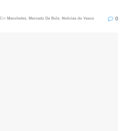
0
Em
Manchetes
,
Mercado Da Bola
,
Notícias do Vasco