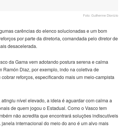
Foto: Guilherme Dionízio
algumas carências do elenco solucionadas e um bom
orços por parte da diretoria, comandada pelo diretor de
ais desacelerada.
Vasco da Gama vem adotando postura serena e calma
 Ramón Diaz, por exemplo, indo na coletiva de
u cobrar reforços, especificando mais um meio-campista
á atingiu nível elevado, a ideia é aguardar com calma a
acionais de quem jogou o Estadual. Como o Vasco tem
também não acredita que encontrará soluções indiscutíveis
A janela internacional do meio do ano é um alvo mais