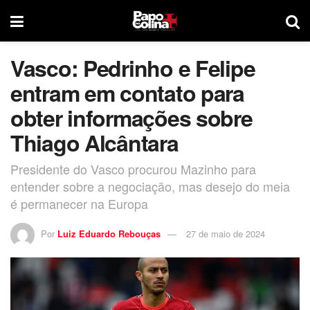
Vasco: Pedrinho e Felipe
entram em contato para
obter informações sobre
Thiago Alcântara
Presidente do Vasco procurou Mazinho para
entender sobre a negociação, mas desejo do meia
é permanecer na Europa
Por
Luiz Eduardo Rebouças
27 de maio de 2024