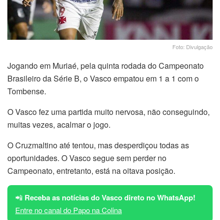
Foto: Divulgação
Jogando em Muriaé, pela quinta rodada do Campeonato
Brasileiro da Série B, o Vasco empatou em 1 a 1 com o
Tombense.
O Vasco fez uma partida muito nervosa, não conseguindo,
muitas vezes, acalmar o jogo.
O Cruzmaltino até tentou, mas desperdiçou todas as
oportunidades. O Vasco segue sem perder no
Campeonato, entretanto, está na oitava posição.
📲
Receba as notícias do Vasco direto no WhatsApp!
Entre no canal do Papo na Colina