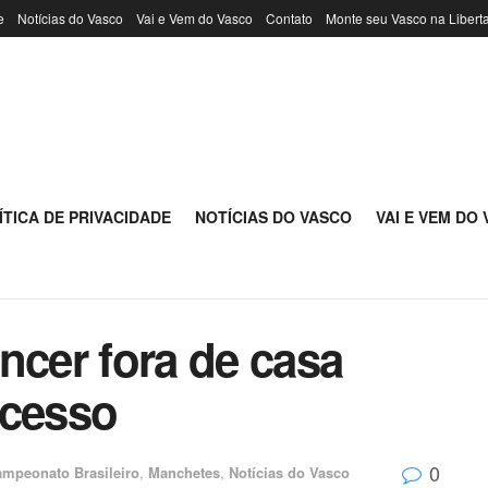
e
Notícias do Vasco
Vai e Vem do Vasco
Contato
Monte seu Vasco na Libert
ÍTICA DE PRIVACIDADE
NOTÍCIAS DO VASCO
VAI E VEM DO
ncer fora de casa
acesso
0
mpeonato Brasileiro
,
Manchetes
,
Notícias do Vasco