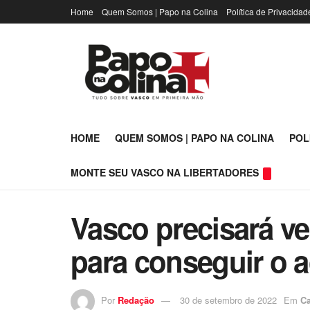
Home
Quem Somos | Papo na Colina
Política de Privacidad
HOME
QUEM SOMOS | PAPO NA COLINA
POL
MONTE SEU VASCO NA LIBERTADORES
Vasco precisará ve
para conseguir o 
Por
Redação
30 de setembro de 2022
Em
Ca