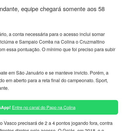
ndante, equipe chegará somente aos 58
io, a conta necessária para o acesso inclui somar
riciúma e Sampaio Corrêa na Colina o Cruzmaltino
m essa pontuação. O mínimo que foi preciso para subir
ate em São Januário e se manteve invicto. Porém, a
udo em aberto para a reta final do campeonato. Sport,
ante.
sApp!
Entre no canal do Papo na Colina
 Vasco precisará de 2 a 4 pontos jogando fora, contra
nfrontos diretos pelo acesso. O Goiás, em 2018, e o