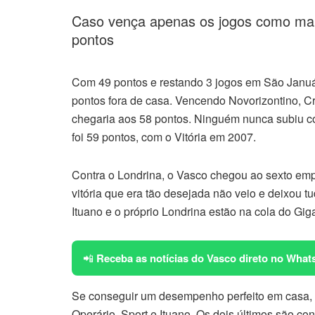
Caso vença apenas os jogos como ma
pontos
Com 49 pontos e restando 3 jogos em São Január
pontos fora de casa. Vencendo Novorizontino, C
chegaria aos 58 pontos. Ninguém nunca subiu co
foi 59 pontos, com o Vitória em 2007.
Contra o Londrina, o Vasco chegou ao sexto emp
vitória que era tão desejada não veio e deixou t
Ituano e o próprio Londrina estão na cola do Gig
📲
Receba as notícias do Vasco direto no What
Se conseguir um desempenho perfeito em casa, o
Operário, Sport e Ituano. Os dois últimos são co